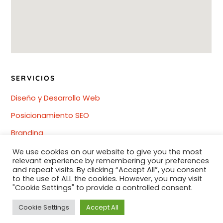
SERVICIOS
Diseño y Desarrollo Web
Posicionamiento SEO
Branding
Redes Sociales
We use cookies on our website to give you the most
relevant experience by remembering your preferences
Diseño gráfico
and repeat visits. By clicking “Accept All”, you consent
to the use of ALL the cookies. However, you may visit
"Cookie Settings" to provide a controlled consent.
Cookie Settings
Accept All
© 2024 Agencia Vitamin. Todos los derechos reservados.