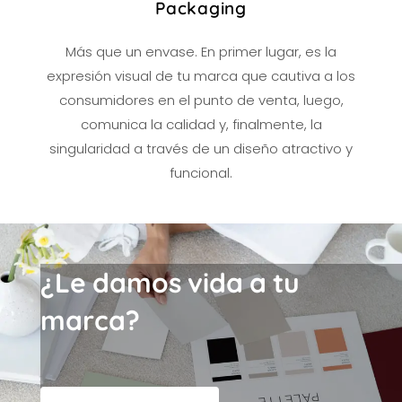
Packaging
Más que un envase. En primer lugar, es la
expresión visual de tu marca que cautiva a los
consumidores en el punto de venta, luego,
comunica la calidad y, finalmente, la
singularidad a través de un diseño atractivo y
funcional.
¿
L
e
d
a
m
o
s
v
i
d
a
a
t
u
m
a
r
c
a
?