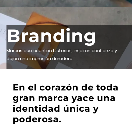
B
r
a
n
d
i
n
g
Marcas que cuentan historias, inspiran confianza y
dejan una impresión duradera.
En el corazón de toda
gran marca yace una
identidad única y
poderosa.