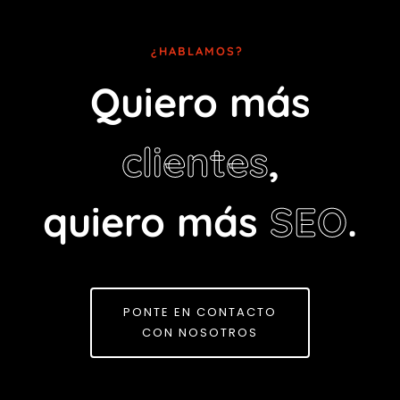
¿
H
A
B
L
A
M
O
S
?
Quiero más
clientes
,
quiero más
SEO
.
PONTE EN CONTACTO
CON NOSOTROS