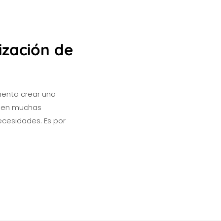
ización de
menta crear una
s en muchas
ecesidades. Es por