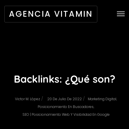
AGENCIA VITAMIN
Backlinks: ¿Qué son?
/
/
,
Victor M. López
20 De Julio De 2022
Marketing Digital
,
Posicionamiento En Buscadores
SEO | Posicionamiento Web Y Visibilidad En Google