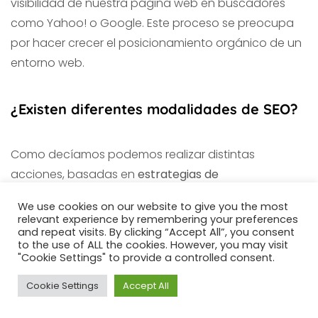
visibilidad de nuestra página web en buscadores
como Yahoo! o Google. Este proceso se preocupa
por hacer crecer el posicionamiento orgánico de un
entorno web.
¿Existen diferentes modalidades de SEO?
Como decíamos podemos realizar distintas
acciones, basadas en
estrategias de
posicionamiento
, para mejorar el
SEO
y la visibilidad
We use cookies on our website to give you the most
de nuestra página. Dependiendo de estas acciones
relevant experience by remembering your preferences
and repeat visits. By clicking “Accept All”, you consent
estaremos realizando un tipo de
SEO
u otro.
to the use of ALL the cookies. However, you may visit
Podemos diferenciar dos modalidades bien
"Cookie Settings" to provide a controlled consent.
diferenciadas:
Cookie Settings
Accept All
SEO on page
: Comprende todo aquello que