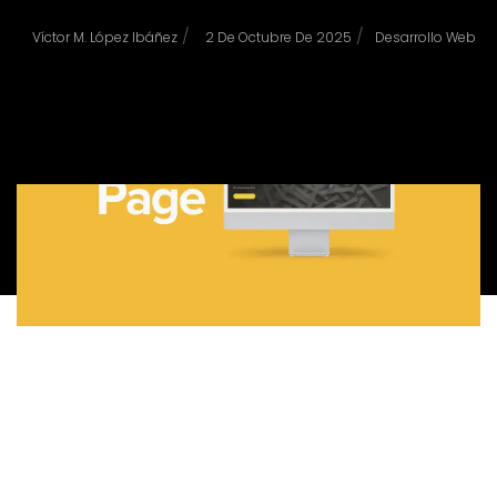
/
/
Víctor M. López Ibáñez
2 De Octubre De 2025
Desarrollo Web