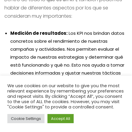
hablar de diferentes aspectos por los que se
consideran muy importantes:
Medición de resultados:
Los KPI nos brindan datos
concretos sobre el rendimiento de nuestras
campañas y actividades. Nos permiten evaluar el
impacto de nuestras estrategias y determinar qué
está funcionando y qué no. Esto nos ayuda a tomar
decisiones informadas y ajustar nuestras tácticas
para maximizar los resultados.
We use cookies on our website to give you the most
Objetividad y enfoque:
Los KPI nos ofrecen una
relevant experience by remembering your preferences
and repeat visits. By clicking “Accept All”, you consent
forma objetiva de medir el progreso hacia nuestros
to the use of ALL the cookies. However, you may visit
objetivos. Nos permiten establecer metas claras y
"Cookie Settings" to provide a controlled consent.
monitorear nuestro desempeño de manera precisa.
Cookie Settings
Accept All
Esto nos ayuda a mantenernos enfocados y
alineados con nuestros objetivos estratégicos.