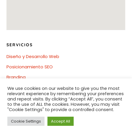
SERVICIOS
Diseño y Desarrollo Web
Posicionamiento SEO
Branding
Redes Sociales
We use cookies on our website to give you the most
relevant experience by remembering your preferences
Diseño gráfico
and repeat visits. By clicking “Accept All”, you consent
to the use of ALL the cookies. However, you may visit
"Cookie Settings" to provide a controlled consent.
Cookie Settings
Accept All
© 2024 Agencia Vitamin. Todos los derechos reservados.